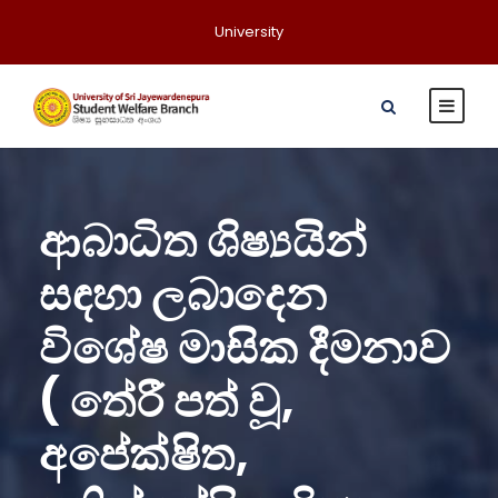
University
ආබාධිත ශිෂ්‍යයින්
සඳහා ලබාදෙන
විශේෂ මාසික දීමනාව
( තේරී පත් වූ,
අපේක්ෂිත,