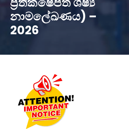
ප්‍රතික්ෂේපිත ශිෂ්‍ය
නාමලේඛණය) –
2026